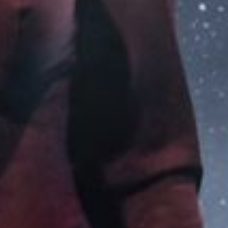
יובל
רפאל