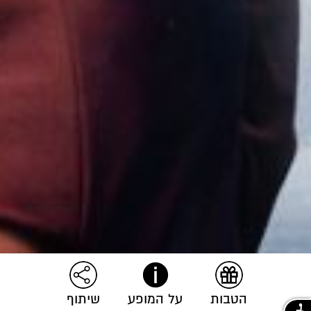
הטבות
על המופע
שיתוף