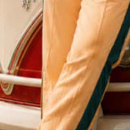
המפואר
ונבזה
של
תמיר
בר