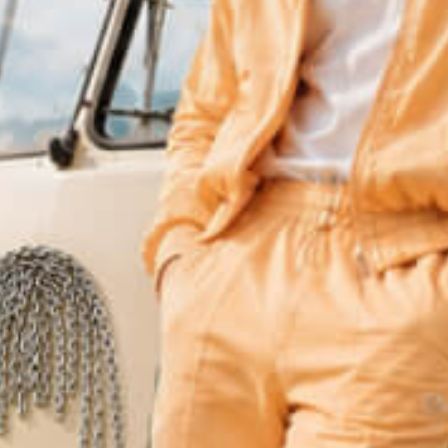
יריד
השערוריות