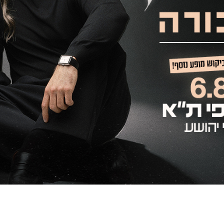
תמר
יהלומי
ויונתן
קלימי