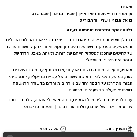
ומארח
:
אן מארי דוד – זוכת האירוויזיון | אביהו מדינה | אבנר גדסי
בן אל תבורי | שרי | והתבורי'ס
בליווי להקה ותזמורת סימפונט רעננה
במהלך 50 שנות קריירה מפוארת, הפך שימי תבורי לאחד הקולות הגדולים
והמשפיעים במוזיקה הישראלית עם גוון הקול הייחודי רק לו ושורה ארוכה
של להיטים שהפכו לפסקול חייהם של דורות, ולאחת מאבני הדרך של
הזמר הים תיכוני והישראלי.
מהופעות על הבמות הגדולות בארץ ובעולם ושיתוף עם מיטב היוצרים,
כעת, במופע חגיגי לציון חמישה עשורים של עשייה מוזיקלית, יחגוג שימי
תבורי את דרכו על הבמה יחד עם אורחים מיוחדים מהשורה הראשונה
בשיתופי פעולה חד פעמיים ומרגשים.
עם הלהיטים הגדולים מכל הזמנים, ביניהם: אין לי אהבה, לילה בלי כוכב,
עוד סיפור אחד של אהבה, הלנה ועוד רבים | הפקה: פדי גרופ
תאריך :
14.5
שעה :
21:00