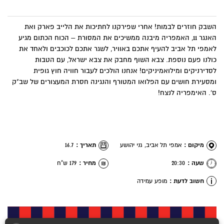
השבק חוזרים לבמות! אחרי שפירקנו לחתיכות את הלייב פארק ואת
האנגר 11, האמפריה מיבנה ממשיכים את המסורת – הכוח הכתום מגיע
לאמפי תל אביב להעיף אתכם באוויר, לשגר אתכם לכוכבים ולאחד את
כולנו פעם נוספת. צבא השוף מחבק את צבא ישראל, עם הטבות
לסדירניקים ומילואמיניקים! אנחנו הולכים לעבור חוויה חוץ גופית
ומסעירת חושים עם הפלואו המטורף והנגינה חסרת המעצורים של שב"ק
ס'. האימפריה לנצח!
מיקום :
אמפי תל אביב, גני יהושע
תאריך :
16.7
שעה :
20:30
מחיר :
179 ש"ח
חשוב לדעת :
מופע עמידה