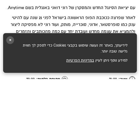
עם יציאת הסינגל החדש והמסקרן של רוני דואני באנגלית בשם Anytime.
לאחר שפרצה ככוכבת הפופ הראשונה בישראל לפני 21 שנה עם להיטי
ענק כמו סופרסטאר, אדוני, סוכרייה, מותק, ועוד רוני לא מפסיקה ליצור
ולהמציא את עצמה מחדש ועובדת יחד עם כמה מהכותבים והזמרים
המעניינים בארץ.
×
לידיעתך, באתר זה נעשה שימוש בקבצי Cookies כדי לספק לך חווית
רוני תעלה לבמה עם הלהקה המדהימה ועם השירים שליוו אותה לאורך
גלישה טובה יותר.
הדרך ועיצבו את ז׳אנר הפופ בישראל לצד השירים החדשים.
למידע נוסף ניתן לעיין
במדיניות הפרטיות
תאריך:
6.8
מיקום:
רידינג 3 נמל תל אביב
שעה:
21:00
פתיחת דלתות:
20:00
מחיר:
149 ש"ח
מופע עמידה לא מסומן
שיתוף