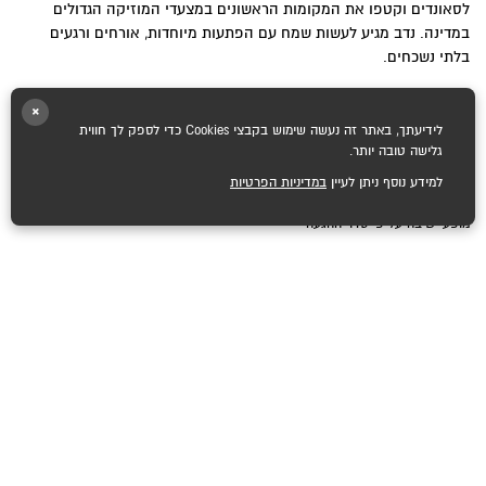
לסאונדים וקטפו את המקומות הראשונים במצעדי המוזיקה הגדולים
במדינה. נדב מגיע לעשות שמח עם הפתעות מיוחדות, אורחים ורגעים
בלתי נשכחים.
מיקום :
×
תאריך :
28.7
אמפי תל אביב, פארק גני יהושע
לידיעתך, באתר זה נעשה שימוש בקבצי Cookies כדי לספק לך חווית
גלישה טובה יותר.
שעת מופע :
20:45
פתיחת דלתות :
19:00
למידע נוסף ניתן לעיין
במדיניות הפרטיות
חשוב לדעת :
מחיר :
169 ₪
מופע ישיבה על פי סדר ההגעה