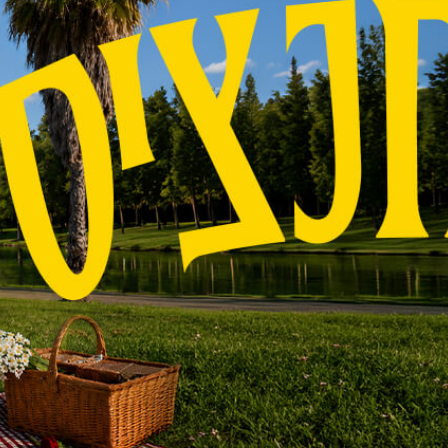
נדב
חנציס