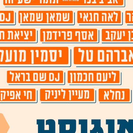
אינדי
דזרט