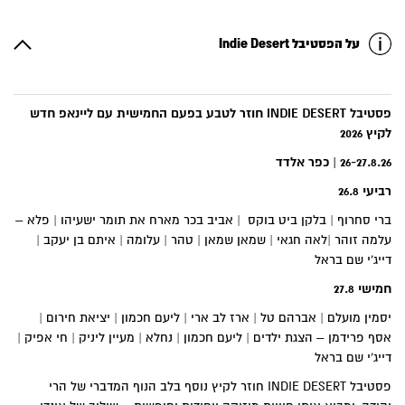
על הפסטיבל Indie Desert
פסטיבל
INDIE DESERT
חוזר לטבע בפעם החמישית עם ליינאפ חדש
לקיץ 2026
26-27.8.26 | כפר אלדד
רביעי 26.8
ברי סחרוף | בלקן ביט בוקס | אביב בכר מארח את תומר ישעיהו | פלא –
עלמה זוהר |לאה חגאי | שמאן שמאן | טהר | עלומה | איתם בן יעקב |
דייג'י שם בראל
חמישי 27.8
יסמין מועלם | אברהם טל | ארז לב ארי | ליעם חכמון | יציאת חירום |
אסף פרידמן – הצגת ילדים | ליעם חכמון | נחלא | מעיין ליניק | חי אפיק |
דייג'י שם בראל
פסטיבל INDIE DESERT חוזר לקיץ נוסף בלב הנוף המדברי של הרי