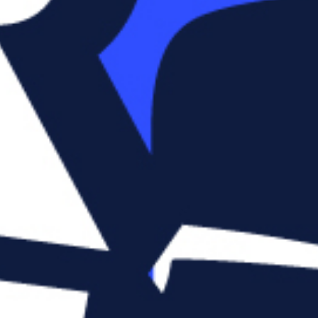
אייס
בוקס