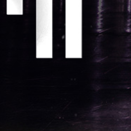
עדן
בן
זקן