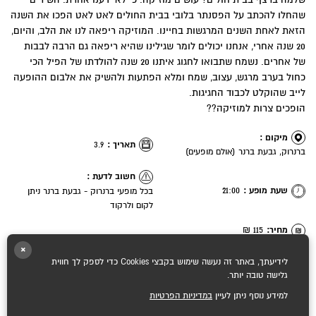
שלמה ברצף בבית חולים? עושים מוזיקה. כי לא ידענו אחרת. השירים
שהחלו להכתב על הפסנתר בלובי בבית החולים לאט לאט הפכו את השנה
הזאת לאחת השנים המרגשות בחיינו. המוזיקה ריפאה לנו את הלב, והיום,
20 שנה אחרי, אנחנו יכולים לומר שגילינו שהיא ריפאה גם הרבה לבבות
של אחרים. נשמח שתבואו לחגוג איתנו 20 שנה להולדתו של הפיל הכי
כחול בערב מרגש, עצוב, שמח ומלא הפתעות ולהשיק את אלבום ההופעה
לייב שהוקלט לכבוד החגיגות.
הופכים צרות למוזיקה??
מיקום :
תאריך :
3.9
ברנרוק, גבעת ברנר (אולם מופעים)
חשוב לדעת :
שעת מופע :
21:00
בכל מופעי ברנרוק - גבעת ברנר ניתן
לקום ולרקוד
מחיר:
115 ₪
×
לידיעתך, באתר זה נעשה שימוש בקבצי Cookies כדי לספק לך חווית
גלישה טובה יותר.
למידע נוסף ניתן לעיין
במדיניות הפרטיות